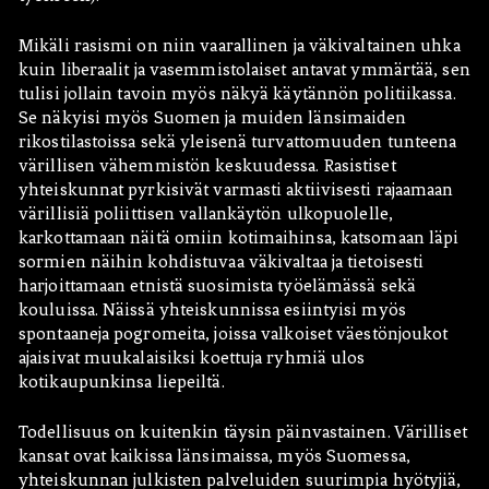
Mikäli rasismi on niin vaarallinen ja väkivaltainen uhka
kuin liberaalit ja vasemmistolaiset antavat ymmärtää, sen
tulisi jollain tavoin myös näkyä käytännön politiikassa.
Se näkyisi myös Suomen ja muiden länsimaiden
rikostilastoissa sekä yleisenä turvattomuuden tunteena
värillisen vähemmistön keskuudessa. Rasistiset
yhteiskunnat pyrkisivät varmasti aktiivisesti rajaamaan
värillisiä poliittisen vallankäytön ulkopuolelle,
karkottamaan näitä omiin kotimaihinsa, katsomaan läpi
sormien näihin kohdistuvaa väkivaltaa ja tietoisesti
harjoittamaan etnistä suosimista työelämässä sekä
kouluissa. Näissä yhteiskunnissa esiintyisi myös
spontaaneja pogromeita, joissa valkoiset väestönjoukot
ajaisivat muukalaisiksi koettuja ryhmiä ulos
kotikaupunkinsa liepeiltä.
Todellisuus on kuitenkin täysin päinvastainen. Värilliset
kansat ovat kaikissa länsimaissa, myös Suomessa,
yhteiskunnan julkisten palveluiden suurimpia hyötyjiä,