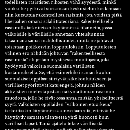
todellisten rasististen rikosten vähäisyydestä, minkä
vuoksi he pyrkivät siirtämään keskustelun koskemaan
niin kutsuttua rakenteellista rasismia, jota voidaan pitää
liberaalien omana salaliittoteoriana. Rakenteellisella
rasismilla tarkoitetaan käytännössä tilannetta, jossa
valkoisille ja värillisille annetaan yhteiskunnan
takaamana samat mahdollisuudet, mutta ne johtavat
toisistaan poikkeaviin lopputuloksiin. Lopputulosten
välinen ero nähdään johtuvan ”rakenteellisesta
rasismista” eli jostain mystisestä muuttujasta, joka
hyödyttää valkoisia suomalaisia värillisten
kustannuksella. Se, että esimerkiksi saman koulun
suomalaiset oppilaat siirtyvät jatkokoulutukseen ja
värilliset pyörittävät katujengejä, johtuu näiden
aktivistien mielestä jostain näkymättömän rasismin
muodosta, jolle he eivät osaa antaa mitään yksiselitteistä
syytä. Valkoisten oppilaiden ”valkoinen etuoikeus”
tarkoittaakin käytännössä ainoastaan sitä, etteivät he
käyttäydy samassa tilanteessa yhtä huonosti kuin
värilliset lapset. Tämä ajattelu tekee värillisistä
nuorisojengeistä uhreja ja näistä valkoisista uhreista