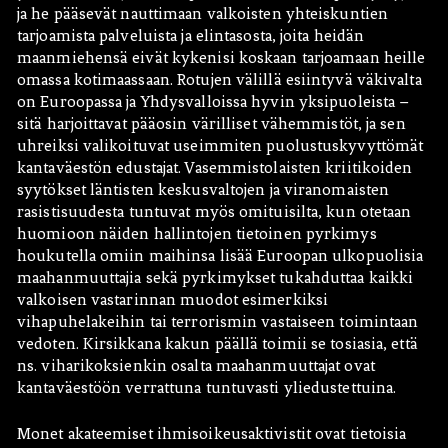
ja he pääsevät nauttimaan valkoisten yhteiskuntien
tarjoamista palveluista ja elintasosta, joita heidän
maanmiehensä eivät kykenisi koskaan tarjoamaan heille
omassa kotimaassaan. Rotujen välillä esiintyvä väkivalta
on Euroopassa ja Yhdysvalloissa hyvin yksipuoleista –
sitä harjoittavat pääosin värilliset vähemmistöt, ja sen
uhreiksi valikoituvat useimmiten puolustuskyvyttömät
kantaväestön edustajat. Vasemmistolaisten kriitikoiden
syytökset läntisten keskusvaltojen ja viranomaisten
rasistisuudesta tuntuvat myös omituisilta, kun otetaan
huomioon näiden hallintojen tietoinen pyrkimys
houkutella omiin maihinsa lisää Euroopan ulkopuolisia
maahanmuuttajia sekä pyrkimykset tukahduttaa kaikki
valkoisen vastarinnan muodot esimerkiksi
vihapuhelakeihin tai terrorismin vastaiseen toimintaan
vedoten. Kirsikkana kakun päällä toimii se tosiasia, että
ns. viharikoksienkin osalta maahanmuuttajat ovat
kantaväestöön verrattuna tuntuvasti yliedustettuina.
Monet akateemiset ihmisoikeusaktivistit ovat tietoisia