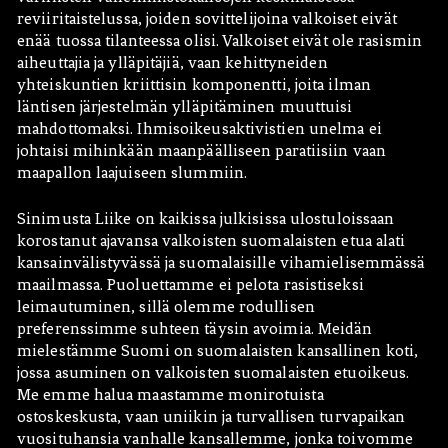
reviiritaistelussa, joiden sovittelijoina valkoiset eivät
enää tuossa tilanteessa olisi. Valkoiset eivät ole rasismin
aiheuttajia ja ylläpitäjiä, vaan kehittyneiden
yhteiskuntien kriittisin komponentti, joita ilman
läntisen järjestelmän ylläpitäminen muuttuisi
mahdottomaksi. Ihmisoikeusaktivistien unelma ei
johtaisi mihinkään maanpäälliseen paratiisiin vaan
maapallon laajuiseen slummiin.
Sinimusta Liike on kaikissa julkisissa ulostuloissaan
korostanut ajavansa valkoisten suomalaisten etua alati
kansainvälistyvässä ja suomalaisille vihamielisemmässä
maailmassa. Puoluettamme ei pelota rasistiseksi
leimautuminen, sillä olemme rodullisen
preferenssimme suhteen täysin avoimia. Meidän
mielestämme Suomi on suomalaisten kansallinen koti,
jossa asuminen on valkoisten suomalaisten etuoikeus.
Me emme halua maastamme monirotuista
ostoskeskusta, vaan uniikin ja turvallisen turvapaikan
vuosituhansia vanhalle kansallemme, jonka toivomme