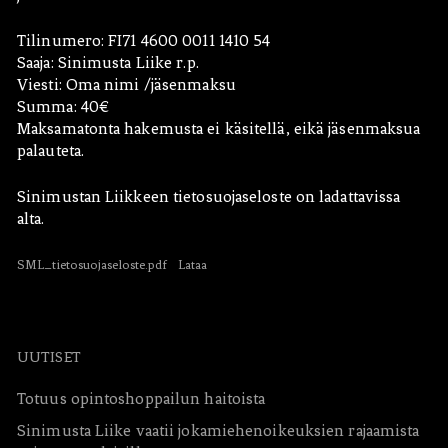
m
n
u
i
s
Tilinumero: FI71 4600 0011 1410 54
m
t
u
Saaja: Sinimusta Liike r.p.
a
s
Viesti: Oma nimi /jäsenmaksu
n
t
Summa: 40€
L
a
Maksamatonta hakemusta ei käsitellä, eikä jäsenmaksua
i
n
palauteta.
i
L
k
i
Sinimustan Liikkeen tietosuojaseloste on ladattavissa
k
i
alta.
e
k
e
k
n
e
SML_tietosuojaseloste.pdf
Lataa
o
e
h
n
j
s
e
ä
UUTISET
l
ä
m
n
Totuus opintoshoppailun haitoista
a
n
n
ö
Sinimusta Liike vaatii jokamiehenoikeuksien rajaamista
j
t