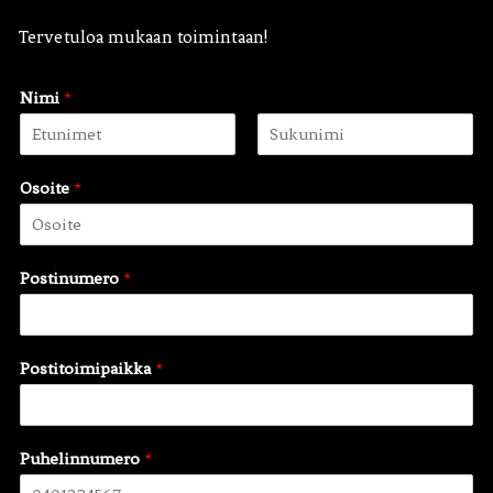
Tervetuloa mukaan toimintaan!
Nimi
*
F
L
i
a
Osoite
*
r
s
s
t
Hae:
t
Postinumero
*
Postitoimipaikka
*
Puhelinnumero
*