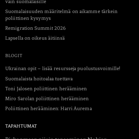
vain suomalaisille
a
*
a
Suomalaisuuden määritelmä on aikamme tärkein
r
poliittinen kysymys
v
Remigration Summit 2026
o
t
Lapsella on oikeus äitiinsä
*
BLOGIT
Ukrainan opit – lisää resursseja puolustusvoimille!
Suomalaista hoitoalaa tuettava
Toni Jalosen poliittinen herääminen
Miro Sarolan poliittinen herääminen
Poliittinen herääminen: Harri Aurema
TAPAHTUMAT