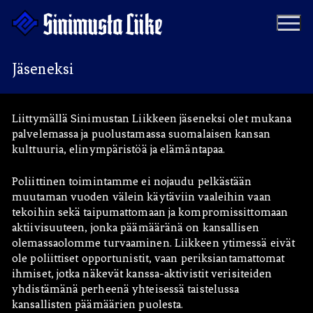
Hyppää
sisältöön
Jäseneksi
Puolue
Liittymällä Sinimustan Liikkeen jäseneksi olet mukana
palvelemassa ja puolustamassa suomalaisen kansan
Tapahtumat
Vaalit
kulttuuria, elinympäristöä ja elämäntapaa.
Materiaalipankki
Ohjelma
Poliittinen toimintamme ei nojaudu pelkästään
muutaman vuoden välein käytäviin vaaleihin vaan
Yhteystiedot
tekoihin sekä taipumattomaan ja kompromissittomaan
Jäseneksi
aktiivisuuteen, jonka päämääränä on kansallisen
olemassaolomme turvaaminen. Liikkeen ytimessä eivät
Artikkelit
ole poliittiset opportunistit, vaan periksiantamattomat
ihmiset, jotka näkevät kanssa-aktivistit verisiteiden
Uutiset
Kauppa
yhdistämänä perheenä yhteisessä taistelussa
kansallisten päämäärien puolesta.
Blogit