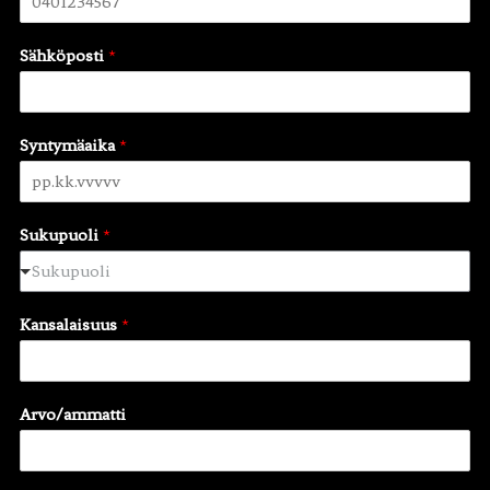
Sähköposti
*
Syntymäaika
*
Sukupuoli
*
Sukupuoli
Kansalaisuus
*
Arvo/ammatti