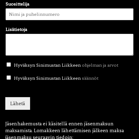
Suosittelija
Lisätietoja
H
Hyväksyn Sinimustan Liikkeen
ohjelman ja arvot
y
v
H
Hyväksyn Sinimustan Liikkeen
säännöt
ä
y
k
v
s
ä
y
k
Lähetä
n
s
S
y
i
n
Jäsenhakemusta ei käsitellä ennen jäsenmaksun
n
S
maksamista. Lomakkeen lähettämisen jälkeen maksa
i
i
jäsenmaksu seuraavin tiedoin: