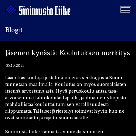
Hyppää
sisältöön
Blogit
Puolue
Jäsenen kynästä: Koulutuksen merkitys
Tapahtumat
Vaalit
25.10.2021
Materiaalipankki
Ohjelma
Laadukas koulujärjestelmä on eräs seikka, josta Suomi
tunnetaan maailmalla. Koulutus on myös suomalaisten
Yhteystiedot
itsensä arvostama asia. Hyvä peruskoulu antaa tasa-
Jäseneksi
arvoisemmat lähtökohdat lapsille, ja ilmainen yliopisto
mahdollistaa kouluttautumisen varallisuudesta
Artikkelit
riippumatta. Tällaiset järjestelyt toimivat hyvin kun ne
ovat suunnattu ja rajattu suomalaisille.
Uutiset
Kauppa
Sinimusta Liike kannattaa suomalaisnuorten
Blogit