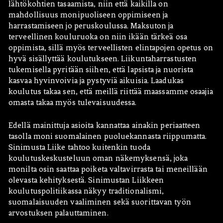
lähtökohtien tasaamista, niin että kaikilla on
mahdollisuus monipuoliseen oppimiseen ja
harrastamiseen jo peruskoulussa. Maksuton ja
terveellinen kouluruoka on niin ikään tärkeä osa
oppimista, sillä myös terveellisten elintapojen opetus on
hyvä sisällyttää koulutukseen. Liikuntaharrastusten
tukemisella pyritään siihen, että lapsista ja nuorista
kasvaa hyvinvoivia ja pystyviä aikuisia. Laadukas
koulutus takaa sen, että meillä riittää maassamme osaajia
Hae:
omasta takaa myös tulevaisuudessa.
Edellä mainittuja asioita kannattaa ainakin periaatteen
tasolla moni suomalainen puoluekannasta riippumatta.
Sinimusta Liike tahtoo kuitenkin tuoda
koulutuskeskusteluun oman näkemyksensä, joka
monilta osin saattaa poiketa valtavirrasta tai meneillään
olevasta kehityksestä. Sinimustan Liikkeen
koulutuspolitiikassa näkyy traditionalismi,
suomalaisuuden vaaliminen sekä suorittavan työn
arvostuksen palauttaminen.