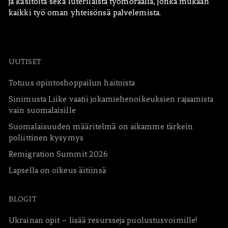
ja käsitöitä sekä luterilaista työmoraalia, jonka mukaan
kaikki työ oman yhteisönsä palvelemista.
UUTISET
Totuus opintoshoppailun haitoista
Sinimusta Liike vaatii jokamiehenoikeuksien rajaamista
vain suomalaisille
Suomalaisuuden määritelmä on aikamme tärkein
poliittinen kysymys
Remigration Summit 2026
Lapsella on oikeus äitiinsä
BLOGIT
Ukrainan opit – lisää resursseja puolustusvoimille!