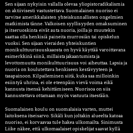
Sen sijaan nykyisin vallalla olevaa yliopistoradikalismia
on aktiivisesti vastustettava. Suomalainen nuoriso ei
tarvitse amerikkalaisten yhteiskunnallisten ongelmien
matkimista tänne. Valkoisen syyllisyyden omaksuminen
ja itseruoskinta eivät auta nuoria, joilla jo muutekin
saattaa olla henkisiä paineita murrosiän tai opiskelun
vuoksi. Sen sijaan vieraiden yhteiskuntien
monikulttuurisuuskaaosta on hyvä käyttää varoittavana
esimerkkinä siinä, millaista jakaantumista ja
levottomuutta monikulttuurisuus voi aiheuttaa. Lapsia ja
nuoria on koulutettava henkiseen kestävyyteen ja
tasapainoon. Kilpaileminen siitä, kuka saa milloinkin
esiintyä uhrina, ei ole eteenpäin vievä voima eikä
kannusta itsensä kehittämiseen. Nuorisoa on siis
kannustettava ottamaan myös vastuuta itsestään.
Suomalainen koulu on suomalaisia varten, muttei
laitoksena itseisarvo. Sikäli kun joltakin alueelta katoaa
nuoriso, ei korvaavaa tule hakea ulkomailta. Sinimusta
Liike näkee, että ulkomaalaiset opiskelijat saavat kyllä