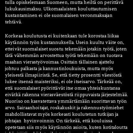
tulla opiskelemaan Suomeen, mutta heiltä on perittävä
lukukausimaksu. Ulkomaalaisten kouluttautumisen
kustantaminen ei ole suomalaisen veronmaksajan
tehtävä.
Korkeaa koulutusta ei kuitenkaan tule korostaa liikaa
käytännön työn kustannuksella. Usein kuultu väite on,
etteivät suomalaiset suostu tekemään jotakin työtä, joten
tätä vähemmän arvostettua työtä tekemään on tuotava
maahan vierastyövoimaa. Osittain tällainen ajattelu
johtuu palkasta ja kannustinloukuista, mutta myös
yleisestä ilmapiiristä. Se, että tietty prosentti väestöstä
lukee itsensä maisteriksi, ei ole itseisarvo. Tärkeää on,
että suomalaiset pyörittävät itse omaa yhteiskuntansa
eivätkä rakenna vierasväestöstä riippuvaista järjestelmää.
Nuoriso on kasvatettava ymmärtämään suorittavan työn
arvo. Sairaanhoitajat, roskakuskit ja rakennustyömiehet
mahdollistavat myös korkeasti koulutetun tutkijan ja
johtajan hyvinvoinnin. On tärkeää, että kouluissa
opetetaan siis myös käytännön asioita, kuten kotitaloutta