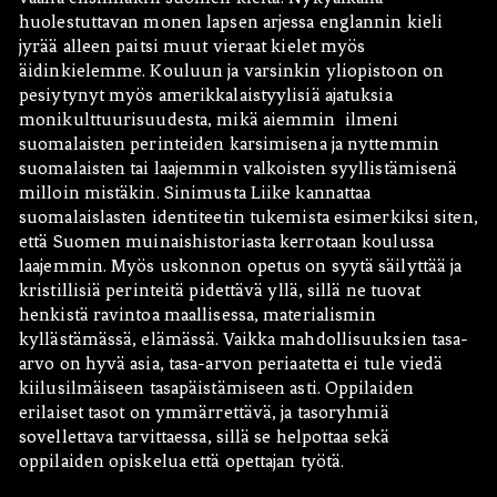
huolestuttavan monen lapsen arjessa englannin kieli
jyrää alleen paitsi muut vieraat kielet myös
äidinkielemme. Kouluun ja varsinkin yliopistoon on
pesiytynyt myös amerikkalaistyylisiä ajatuksia
monikulttuurisuudesta, mikä aiemmin ilmeni
suomalaisten perinteiden karsimisena ja nyttemmin
suomalaisten tai laajemmin valkoisten syyllistämisenä
milloin mistäkin. Sinimusta Liike kannattaa
suomalaislasten identiteetin tukemista esimerkiksi siten,
että Suomen muinaishistoriasta kerrotaan koulussa
laajemmin. Myös uskonnon opetus on syytä säilyttää ja
kristillisiä perinteitä pidettävä yllä, sillä ne tuovat
henkistä ravintoa maallisessa, materialismin
kyllästämässä, elämässä. Vaikka mahdollisuuksien tasa-
arvo on hyvä asia, tasa-arvon periaatetta ei tule viedä
kiilusilmäiseen tasapäistämiseen asti. Oppilaiden
erilaiset tasot on ymmärrettävä, ja tasoryhmiä
sovellettava tarvittaessa, sillä se helpottaa sekä
oppilaiden opiskelua että opettajan työtä.