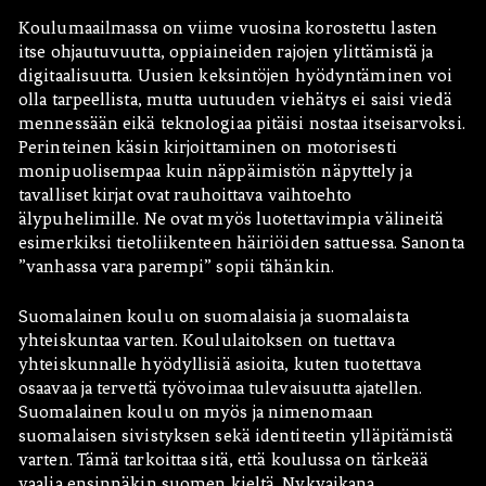
Koulumaailmassa on viime vuosina korostettu lasten
itse ohjautuvuutta, oppiaineiden rajojen ylittämistä ja
digitaalisuutta. Uusien keksintöjen hyödyntäminen voi
olla tarpeellista, mutta uutuuden viehätys ei saisi viedä
mennessään eikä teknologiaa pitäisi nostaa itseisarvoksi.
Perinteinen käsin kirjoittaminen on motorisesti
monipuolisempaa kuin näppäimistön näpyttely ja
tavalliset kirjat ovat rauhoittava vaihtoehto
älypuhelimille. Ne ovat myös luotettavimpia välineitä
esimerkiksi tietoliikenteen häiriöiden sattuessa. Sanonta
”vanhassa vara parempi” sopii tähänkin.
Suomalainen koulu on suomalaisia ja suomalaista
yhteiskuntaa varten. Koululaitoksen on tuettava
yhteiskunnalle hyödyllisiä asioita, kuten tuotettava
osaavaa ja tervettä työvoimaa tulevaisuutta ajatellen.
Suomalainen koulu on myös ja nimenomaan
suomalaisen sivistyksen sekä identiteetin ylläpitämistä
varten. Tämä tarkoittaa sitä, että koulussa on tärkeää
vaalia ensinnäkin suomen kieltä. Nykyaikana