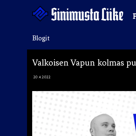
Hyppää
sisältöön
Blogit
Puolue
Valkoisen Vapun kolmas p
Tapahtumat
Vaalit
20.4.2022
Materiaalipankki
Ohjelma
Yhteystiedot
Jäseneksi
Artikkelit
Uutiset
Kauppa