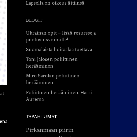
Lapsella on oikeus äitiinsä
BLOGIT
Ukrainan opit – lisää resursseja
puolustusvoimille!
Suomalaista hoitoalaa tuettava
Toni Jalosen poliittinen
herääminen
Miro Sarolan poliittinen
herääminen
Poliittinen herääminen: Harri
at
Aurema
TAPAHTUMAT
eena
Pirkanmaan piirin