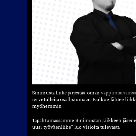
Blogit
Hae:
Sinimusta Liike järjestää oman
vappumarssins
tervetulleita osallistumaan. Kulkue lähtee liik
myöhemmin.
Tapahtumassamme Sinimustan Liikkeen jäsenet 
uusi työväenliike” luo visioita tulevasta.