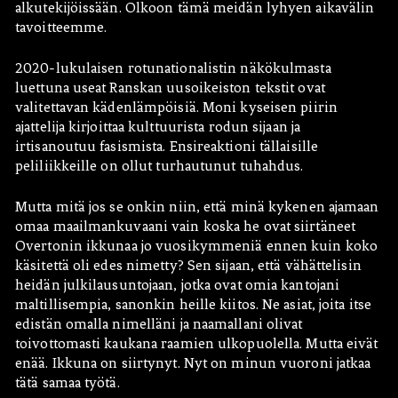
alkutekijöissään. Olkoon tämä meidän lyhyen aikavälin
tavoitteemme.
2020-lukulaisen rotunationalistin näkökulmasta
luettuna useat Ranskan uusoikeiston tekstit ovat
valitettavan kädenlämpöisiä. Moni kyseisen piirin
ajattelija kirjoittaa kulttuurista rodun sijaan ja
irtisanoutuu fasismista. Ensireaktioni tällaisille
peliliikkeille on ollut turhautunut tuhahdus.
Mutta mitä jos se onkin niin, että minä kykenen ajamaan
omaa maailmankuvaani vain koska he ovat siirtäneet
Overtonin ikkunaa jo vuosikymmeniä ennen kuin koko
käsitettä oli edes nimetty? Sen sijaan, että vähättelisin
heidän julkilausuntojaan, jotka ovat omia kantojani
maltillisempia, sanonkin heille kiitos. Ne asiat, joita itse
edistän omalla nimelläni ja naamallani olivat
toivottomasti kaukana raamien ulkopuolella. Mutta eivät
enää. Ikkuna on siirtynyt. Nyt on minun vuoroni jatkaa
tätä samaa työtä.