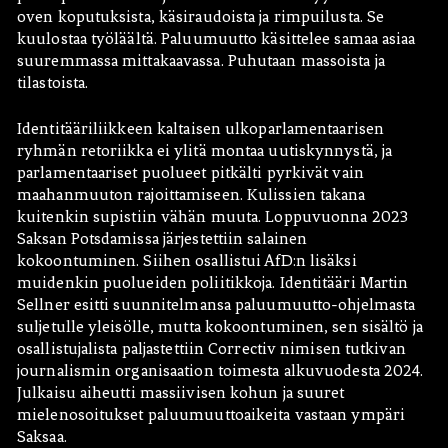
oven koputuksista, käsiraudoista ja rimpuilusta. Se
kuulostaa työläältä. Paluumuutto käsittelee samaa asiaa
suuremmassa mittakaavassa. Puhutaan massoista ja
tilastoista.
Identitääriliikkeen kaltaisen ulkoparlamentaarisen
ryhmän retoriikka ei ylitä montaa uutiskynnystä, ja
parlamentaariset puolueet pitkälti pyrkivät vain
maahanmuuton rajoittamiseen. Kulissien takana
kuitenkin supistiin vähän muuta. Loppuvuonna 2023
Saksan Potsdamissa järjestettiin salainen
kokoontuminen. Siihen osallistui AfD:n lisäksi
muidenkin puolueiden poliitikkoja. Identitääri Martin
Sellner esitti suunnitelmansa paluumuutto-ohjelmasta
suljetulle yleisölle, mutta kokoontuminen, sen sisältö ja
osallistujalista paljastettiin Correctiv nimisen tutkivan
journalismin organisaation toimesta alkuvuodesta 2024.
Julkaisu aiheutti massiivisen kohun ja suuret
mielenosoitukset paluumuuttoaikeita vastaan ympäri
Saksaa.