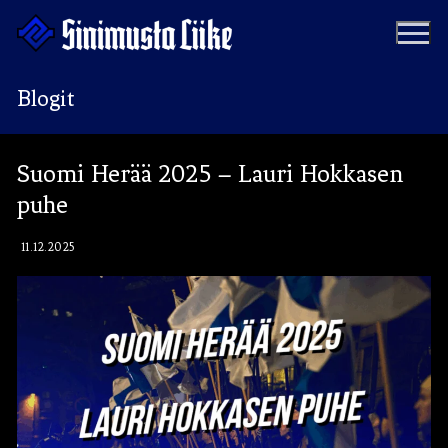
Hyppää
sisältöön
Blogit
Puolue
Suomi Herää 2025 – Lauri Hokkasen
puhe
Tapahtumat
Vaalit
Materiaalipankki
11.12.2025
Ohjelma
Yhteystiedot
Jäseneksi
Artikkelit
Uutiset
Kauppa
Blogit