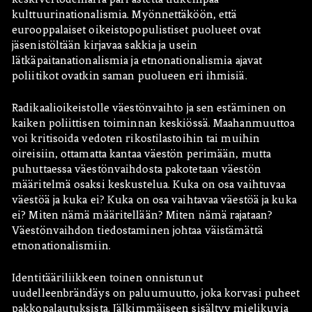
kulttuurinationalismia. Myönnettäköön, että
eurooppalaiset oikeistopopulistiset puolueet ovat
jäsenistöltään kirjavaa sakkia ja usein
lätkäpaitanationalismia ja etnonationalismia ajavat
poliitikot ovatkin saman puolueen eri ihmisiä.
Radikaalioikeistolle väestönvaihto ja sen estäminen on
kaiken poliittisen toiminnan keskiössä. Maahanmuuttoa
voi kritisoida vedoten rikostilastoihin tai muihin
oireisiin, ottamatta kantaa väestön perimään, mutta
puhuttaessa väestönvaihdosta pakotetaan väestön
määritelmä osaksi keskustelua. Kuka on osa vaihtuvaa
väestöä ja kuka ei? Kuka on osa vaihtavaa väestöä ja kuka
ei? Miten nämä määritellään? Miten nämä rajataan?
Väestönvaihdon tiedostaminen johtaa väistämättä
etnonationalismiin.
Identitääriliikkeen toinen onnistunut
uudelleenbrändäys on paluumuutto, joka korvasi puheet
pakkopalautuksista. Jälkimmäiseen sisältyy mielikuvia