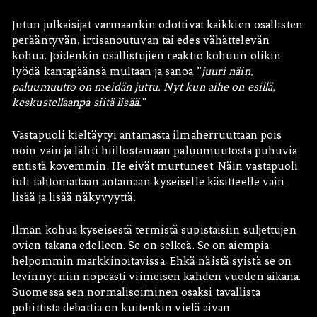
Jutun julkaisijat varmaankin odottivat kaikkien osallisten
perääntyvän, irtisanoutuvan tai edes vähättelevän
kohua. Joidenkin osallistujien reaktio kohuun olikin
lyödä kantapäänsä multaan ja sanoa ”
juuri näin,
paluumuutto on meidän juttu. Nyt kun aihe on esillä,
keskustellaanpa siitä lisää.”
Vastapuoli kieltäytyi antamasta ilmaherruuttaan pois
noin vain ja lähti hiillostamaan paluumuutosta puhuvia
entistä kovemmin. He eivät murtuneet. Näin vastapuoli
tuli tahtomattaan antamaan kyseiselle käsitteelle vain
lisää ja lisää näkyvyyttä.
Ilman kohua kyseisestä termistä supistaisiin suljettujen
ovien takana edelleen. Se on selkeä. Se on aiempia
helpommin markkinoitavissa. Ehkä näistä syistä se on
levinnyt niin nopeasti viimeisen kahden vuoden aikana.
Suomessa sen normalisoiminen osaksi tavallista
poliittista debattia on kuitenkin vielä aivan