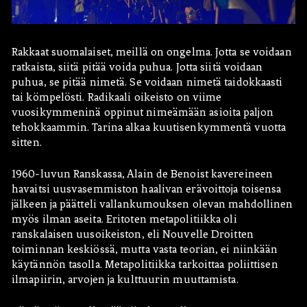
Rakkaat suomalaiset, meillä on ongelma. Jotta se voidaan
ratkaista, siitä pitää voida puhua. Jotta siitä voidaan
puhua, se pitää nimetä. Se voidaan nimetä taidokkaasti
tai kömpelösti. Radikaali oikeisto on viime
vuosikymmeninä oppinut nimeämään asioita paljon
tehokkaammin. Tarina alkaa kuutisenkymmentä vuotta
Hae:
sitten.
1960-luvun Ranskassa, Alain de Benoist kavereineen
havaitsi uusvasemmiston haalivan erävoittoja toisensa
jälkeen ja päätteli vallankumouksen olevan mahdollinen
myös ilman aseita. Eritoten metapolitiikka oli
ranskalaisen uusoikeiston, eli Nouvelle Droitten
toiminnan keskiössä, mutta vasta teorian, ei niinkään
käytännön tasolla. Metapolitiikka tarkoittaa poliittisen
ilmapiirin, arvojen ja kulttuurin muuttamista.