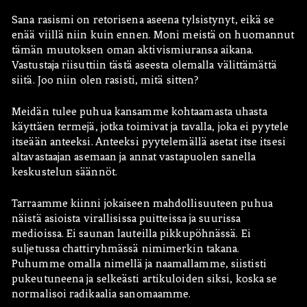
Sana rasismi on retorisena aseena tylsistynyt, eikä se
enää viillä niin kuin ennen. Moni meistä on huomannut
tämän muutoksen oman aktivismiuransa aikana.
Vastustaja riisuttiin tästä aseesta olemalla välittämättä
siitä. Joo niin olen rasisti, mitä sitten?
Meidän tulee puhua kansamme kohtaamasta uhasta
käyttäen termejä, jotka toimivat ja tavalla, joka ei pyytele
itseään anteeksi. Anteeksi pyytelemällä asetat itse itsesi
altavastaajan asemaan ja annat vastapuolen sanella
keskustelun säännöt.
Tarraamme kiinni jokaiseen mahdollisuuteen puhua
näistä asioista virallisissa puitteissa ja suurissa
medioissa. Ei saunan lauteilla pikkupöhnässä. Ei
suljetussa chattiryhmässä nimimerkin takana.
Puhumme omalla nimellä ja naamallamme, siististi
pukeutuneena ja selkeästi artikuloiden siksi, koska se
normalisoi radikaalia sanomaamme.