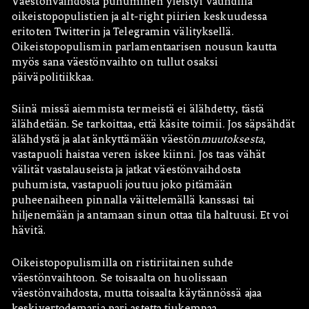
Väestönvaihdosta puhuminen yleistyi vauhdilla
oikeistopopulistien ja alt-right piirien keskuudessa
eritoten Twitterin ja Telegramin välityksellä.
Oikeistopopulismin parlamentaarisen nousun kautta
myös sana väestönvaihto on tullut osaksi
päiväpolitiikkaa.
Siinä missä aiemmista termeistä ei älähdetty, tästä
älähdetään. Se tarkoittaa, että käsite toimii. Jos säpsähdät
älähdystä ja alat änkyttämään väestön
muutoksesta
,
vastapuoli haistaa veren iskee kiinni. Jos taas vähät
välität vastalauseista ja jatkat väestönvaihdosta
puhumista, vastapuoli joutuu joko pitämään
puheenaiheen pinnalla väittelemällä kanssasi tai
hiljenemään ja antamaan sinun ottaa tila haltuusi. Et voi
hävitä.
Oikeistopopulismilla on ristiriitainen suhde
väestönvaihtoon. Se toisaalta on huolissaan
väestönvaihdosta, mutta toisaalta käytännössä ajaa
keskivertodemaria pari astetta tiukempaa