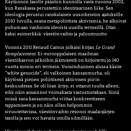
Käytännön tasolle päästiin kunnolla vasta vuonna 2002,
kun Ranskassa perustettiin identitaarinen liike. Sen
ideologia perustui ranskalaisen uusoikeiston ajatuksille.
2010 luvulla, osana metapoliittista aktivismia, he alkoivat
puhumaan vanhoista ideoista uusilla termeillä. Otan
kaksi esimerkkiä: väestönvaihto ja paluumuutto.
Vuonna 2011 Renaud Camus julkaisi kirjan
Le Grand
Remplacement.
Ei-eurooppalaisen maailman
väestökasvun jalkoihin jäämisestä on kirjoitettu jo 140
vuotta monin eri termein. Vuosituhannen alussa käsite
”white genocide”, eli valkoinen kansanmurha, oli
käytössä pienen poliittisesti aktiivisen piirin
keskuudessa. Se oli liian ärtsy, ei ottanut tuulta alleen,
eikä näin ansainnut voimakasta vastustustakaan. Siinä
missä sana kansanmurha viittaa konkreettiseen
tappamiseen ja on näin ollen helpommin
sivuutettavissa, väestönvaihto resonoi maalaisjärjen
tasolla ja sen voi havaita omilla silmillään.