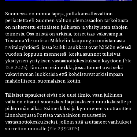
Suomessa on monia tapoja, joilla kansallisvaltion
periaatetta eli Suomen valtion olemassaolon tarkoitusta
on nakerrettu erinäisten julkisten ja yksityisten tahojen
toimesta. Osa niistä on arkisia, toiset taas vakavampia.
Tiistaina Yle uutisoi Mikkelin kaupungin omistamasta
rivitaloyhtiöstä, jossa kaikki asukkaat ovat häädön edessä
vuoden loppuun mennessä, koska asunnot tulisivat
yksityisen yrityksen vastaanottokeskuksen käyttöön (
Yle
Hae:
12.8.2025
). Tämä on esimerkki, jossa toimet ovat sekä
vakavimman luokkaisia että kohdistuvat arkisimpaan
mahdolliseen, suomalaisen kotiin.
Tällaiset tapaukset eivät ole uusi ilmiö, vaan julkinen
valta on ottanut suomalaisilta jakaakseen muukalaisille jo
pidemmän aikaa. Esimerkiksi jo kymmenen vuotta sitten
Linnaharjussa Porissa vanhainkoti muutettiin
vastaanottokeskukseksi, jolloin sitä asuttaneet vanhukset
siirrettiin muualle (
Yle 29.9.2015
).