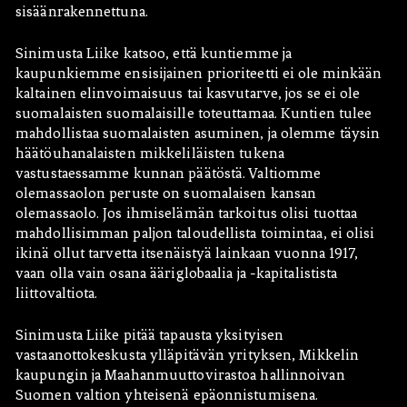
sisäänrakennettuna.
Sinimusta Liike katsoo, että kuntiemme ja
kaupunkiemme ensisijainen prioriteetti ei ole minkään
kaltainen elinvoimaisuus tai kasvutarve, jos se ei ole
suomalaisten suomalaisille toteuttamaa. Kuntien tulee
mahdollistaa suomalaisten asuminen, ja olemme täysin
häätöuhanalaisten mikkeliläisten tukena
vastustaessamme kunnan päätöstä. Valtiomme
olemassaolon peruste on suomalaisen kansan
olemassaolo. Jos ihmiselämän tarkoitus olisi tuottaa
mahdollisimman paljon taloudellista toimintaa, ei olisi
ikinä ollut tarvetta itsenäistyä lainkaan vuonna 1917,
vaan olla vain osana ääriglobaalia ja -kapitalistista
liittovaltiota.
Sinimusta Liike pitää tapausta yksityisen
vastaanottokeskusta ylläpitävän yrityksen, Mikkelin
kaupungin ja Maahanmuuttovirastoa hallinnoivan
Suomen valtion yhteisenä epäonnistumisena.