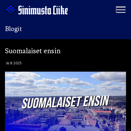
Hyppää
sisältöön
Blogit
Puolue
Suomalaiset ensin
Tapahtumat
Vaalit
16.8.2025
Materiaalipankki
Ohjelma
Yhteystiedot
Jäseneksi
Artikkelit
Uutiset
Kauppa
Blogit