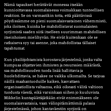
Nämä tapaukset herättävät monessa itseään
kunnioittavassa suomalaisessa voimakkaan tunteellisen
reaktion. Se on varmastikin totta, että päättävissä
pöydissämme on pieni suomalaisvastainen vähemmistö,
joka iloitsee, kuinka he mahdollistavat suomalaisten
syrjimistä saaden siitä itselleen suurimman mahdollisen
itseinhoisen mielihyvän. He eivät kuitenkaan ole se
ratkaiseva syy tai asenne, joka mahdollistaa tällaiset
tapahtumat.
Kun yksilöjohtamista korostava järjestelmä, jonka valta
kumpuaa ohjattavien ihmisten ja resurssien määrästä,
saa mahdollisuuden tuoda lisää hallittavia ja
huolehdittavia, se hakee ne vaikka ulkomailta. Se tarjoaa
näillä maahantuoduille kaiken, kasvattaen
organisaatiollista valtaansa, eikä oikeasti välitä valtioon
tuodusta väestä, eikä varsinkaan siihen jo kuuluvista.
Mikkelin kuntapäättäjätkään eivät enimmäkseen ole
suomalaisvastaisia, vaan välinpitämättömiä palasia
järjestelmässä, johon kantaväestön syrjintä on