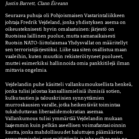
Justin Barrett, Clann Éireann
Seuraava puhuja oli Pohjoismaisen Vastarintaliikkeen
johtaja Fredrik Vejdeland, jonka yhdistyksen asema on
oikeusteknisesti hyvin omalaatuinen: järjestö on
Ruotsissa laillinen puolue, mutta samanaikaisesti
Ruotsin NATO-liittolaismaa Yhdysvallat on määritellyt
sen terroristijärjestöksi. Liike saa siten osallistua maan
vaaleihin, kuten muutkin rekisteröityneet puolueet,
muttei esimerkiksi hallinnoida omia pankkitilejä ilman
mittavia ongelmia.
Vejdelandin puhe käsitteli vallankumouksellista henkeä,
jonka tulisi jalostaa kansallismielisiä ihmisiä sotien,
kulkutautien ja talouskriisien synnyttämien
murroskausien varalle, jotka heikentävät toimintaa
tukahduttavan liberaalidemokratian asemaa.
Vallankumous tulisi ymmärtää Vejdelandin mukaan
laajemmin kuin pelkän aseellisen voimafantasioinnin
kautta, jonka mahdollisuudet haluttujen päämäärien
saavuttamiseksi ovat mitättömät, ja joka sulkee pois ne