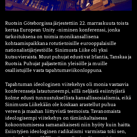
Ruotsin Göteborgissa järjestettiin 22. marraskuuta toista
kertaa European Unity -niminen konferenssi, jonka
tarkoituksena on toimia monikansallisena
kohtaamispaikkana rotutietoisille eurooppalaisille
nationalistijärjestöille. Sinimusta Liike oli yksi
kutsuvieraista. Muut puhujat edustivat Irlantia, Tanskaa ja
Hae:
Ruotsia. Puhujat paljastettiin yleisölle ja muille
osallistujille vasta tapahtumaviikonloppuna.
Tapahtuman ideologinen viitekehys oli monia vastaavia
konferensseja latautuneempi, sillä neljästä esiintyjästä
kolme edusti tunnustuksellista kansallissosialismia, eikä
Sinimusta Liikekään ole koskaan arastellut puhua
vereen ja maahan liittyvistä teemoista. Tavanomaista
ideologisempi viitekehys on tämänkaltaisessa
kokoontumisessa samanaikaisesti niin hyöty kuin haitta.
Esiintyjien ideologinen radikalismi varmistaa toki sen,