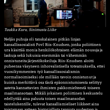
Tuukka Kuru, Sinimusta Liike
Neljäs puhuja oli tanskalainen pitkän linjan
kansallissosialisti Povl Riis-Knudsen, jonka poliittinen
ura käsittää monia henkilökohtaisen elämän nousuja ja
laskuja sekä lukuisia enemmän tai vähemmän
onnistuneita järjestökokeiluja. Riis-Knudsen aloitti
puheensa väsyneen inhorealistisella toteamuksella, ettei
vuosikymmenten työ kansallissosialismin
normalisoimiseksi ole millään tavoin onnistunut ja
kuinka merkittävä osa tästä epäonnistumisesta selittyy
aatetta kannattavien ihmisten pakkomielteestä toiseen
maailmansotaan. Mikäli jokainen poliittinen keskustelu
edellyttää aina paluuta toisen maailmansodan
taistelukentille, tulevat kansallismieliset liikkeet aina
toistamaan aatteen historiallista tappiota uudestaan ja