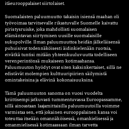
itäeurooppalaiset siirtolaiset.
Suomalaisten paluumuutto takaisin isiensä maahan oli
työvoimaa tarvitsevalle rikastuvalle Suomelle kaivattu
piristysruiske, joka mahdollisti suomalaisen
elämäntavan siirtymisen uusille suomalaisille
sukupolville. Ilman paluumuuttoa heidän jälkeläisensä
puhuisivat todennäköisesti äidinkielenään ruotsia,
eivätkä tuntisi mitään yhteenkuuluvuutta todelliseen
verenperintönsä mukaiseen kotimaahansa.
Paluumuuton hyödyt ovat siten kaksinkertaiset, sillä ne
edistävät molempien kulttuuripiirien säilymistä
omintakeisina ja elävinä kokonaisuuksina.
Tämä paluumuuton sanoma on vuosi vuodelta
kriittisempi jatkuvasti tummentuvassa Euroopassamme,
sillä ainoastaan laajamittaisilla paluumuutoilla voimme
varmistaa sen, että jokainen eurooppalainen kansa voi
toteuttaa itseään omannäköisessä, omankielisessä ja
omanmielisessä kotimaassaan ilman tarvetta