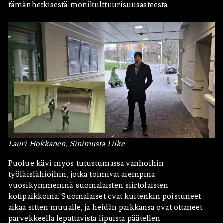
tämänhetkisestä monikulttuurisuusasteesta.
Lauri Hokkanen, Sinimusta Liike
Puolue kävi myös tutustumassa vanhoihin
työläislähiöihin, jotka toimivat aiempina
vuosikymmeninä suomalaisten siirtolaisten
kotipaikkoina. Suomalaiset ovat kuitenkin poistuneet
aikaa sitten muualle, ja heidän paikkansa ovat ottaneet
parvekkeella lepattavista lipuista päätellen