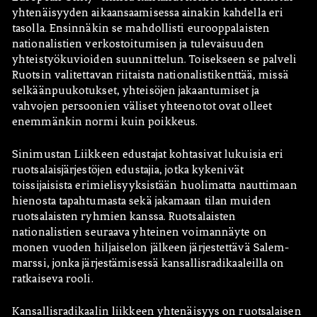
yhtenäisyyden aikaansaamisessa ainakin kahdella eri
tasolla. Ensinnäkin se mahdollisti eurooppalaisten
nationalistien verkostoitumisen ja tulevaisuuden
yhteistyökuvioiden suunnittelun. Toisekseen se palveli
Ruotsin valitettavan riitaista nationalistikenttää, missä
selkäänpuukotukset, yhteisöjen jakaantumiset ja
vahvojen persoonien väliset yhteenotot ovat olleet
enemmänkin normi kuin poikkeus.
Sinimustan Liikkeen edustajat kohtasivat lukuisia eri
ruotsalaisjärjestöjen edustajia, jotka kykenivät
toissijaisista erimielisyyksistään huolimatta nauttimaan
hienosta tapahtumasta sekä jakamaan tilan muiden
ruotsalaisten ryhmien kanssa. Ruotsalaisten
nationalistien seuraava yhteinen voimannäyte on
monen vuoden hiljaiselon jälkeen järjestettävä Salem-
marssi, jonka järjestämisessä kansallisradikaaleilla on
ratkaiseva rooli.
Kansallisradikaalin liikkeen yhtenäisyys on ruotsalaisen