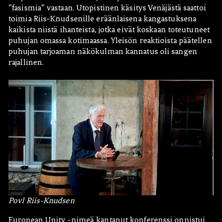
”fasismia” vastaan. Utopistinen käsitys Venäjästä saattoi
toimia Riis-Knudsenille eräänlaisena kangastuksena
kaikista niistä ihanteista, jotka eivät koskaan toteutuneet
puhujan omassa kotimaassa. Yleisön reaktioista päätellen
puhujan tarjoaman näkökulman kannatus oli sangen
rajallinen.
Povl Riis-Knudsen
European Unity -nimeä kantanut konferenssi onnistui