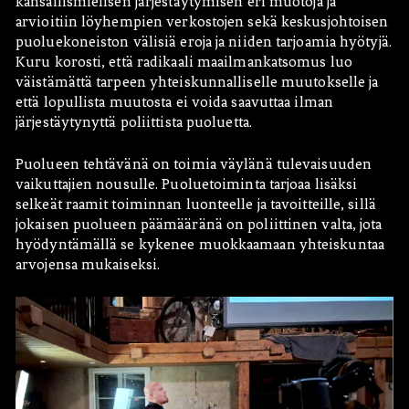
kansallismielisen järjestäytymisen eri muotoja ja
arvioitiin löyhempien verkostojen sekä keskusjohtoisen
puoluekoneiston välisiä eroja ja niiden tarjoamia hyötyjä.
Kuru korosti, että radikaali maailmankatsomus luo
väistämättä tarpeen yhteiskunnalliselle muutokselle ja
että lopullista muutosta ei voida saavuttaa ilman
järjestäytynyttä poliittista puoluetta.
Puolueen tehtävänä on toimia väylänä tulevaisuuden
vaikuttajien nousulle. Puoluetoiminta tarjoaa lisäksi
selkeät raamit toiminnan luonteelle ja tavoitteille, sillä
jokaisen puolueen päämääränä on poliittinen valta, jota
hyödyntämällä se kykenee muokkaamaan yhteiskuntaa
arvojensa mukaiseksi.