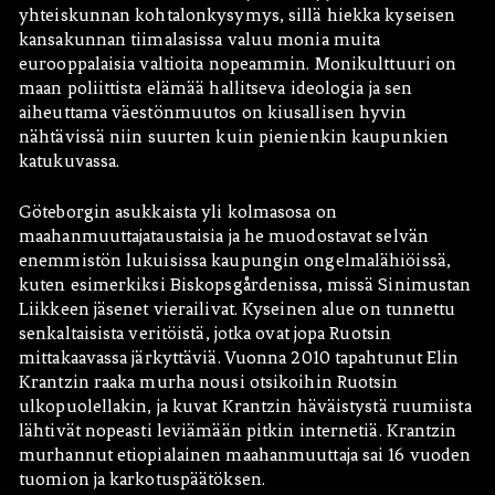
yhteiskunnan kohtalonkysymys, sillä hiekka kyseisen
kansakunnan tiimalasissa valuu monia muita
eurooppalaisia valtioita nopeammin. Monikulttuuri on
maan poliittista elämää hallitseva ideologia ja sen
aiheuttama väestönmuutos on kiusallisen hyvin
nähtävissä niin suurten kuin pienienkin kaupunkien
katukuvassa.
Göteborgin asukkaista yli kolmasosa on
maahanmuuttajataustaisia ja he muodostavat selvän
enemmistön lukuisissa kaupungin ongelmalähiöissä,
kuten esimerkiksi Biskopsgårdenissa, missä Sinimustan
Liikkeen jäsenet vierailivat. Kyseinen alue on tunnettu
senkaltaisista veritöistä, jotka ovat jopa Ruotsin
mittakaavassa järkyttäviä. Vuonna 2010 tapahtunut Elin
Krantzin raaka murha nousi otsikoihin Ruotsin
ulkopuolellakin, ja kuvat Krantzin häväistystä ruumiista
lähtivät nopeasti leviämään pitkin internetiä. Krantzin
murhannut etiopialainen maahanmuuttaja sai 16 vuoden
tuomion ja karkotuspäätöksen.