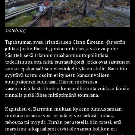
Göteborg
Tapahtuman avasi irlantilaisen Clann Éireann -järjestön
johtaja Justin Barrett, jonka tunteikas ja väkevä puhe
käsitteli sekä Irlannin maahanmuuttopoliittista
todellisuutta että niitä taustatekijöitä, jotka ovat saattaneet
tämän epäkansallisen väestökehityksen alulle. Barrettin
syyttävä sormi osoitti erityisesti kansainvälisen
suurpääoman suuntaan. Hänen mukaansa
vasemmistolaista ihmisoikeusteollisuutta voidaan tämän
rinnalla pitää lähes mitättömänä toimijana.
Kapitalisti ei Barrettin mukaan kykene tunnustamaan
minkään asian arvoa, jos sitä ei voi tarkasti mitata,
tehostaa tai myydä. Tämän perusteella hän totesi, että
marxismi ja kapitalismi eivät ole saman kolikon eri