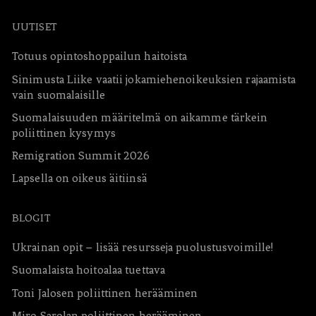
UUTISET
Totuus opintoshoppailun haitoista
Sinimusta Liike vaatii jokamiehenoikeuksien rajaamista
vain suomalaisille
Suomalaisuuden määritelmä on aikamme tärkein
poliittinen kysymys
Remigration Summit 2026
Lapsella on oikeus äitiinsä
BLOGIT
Ukrainan opit – lisää resursseja puolustusvoimille!
Suomalaista hoitoalaa tuettava
Toni Jalosen poliittinen herääminen
Miro Sarolan poliittinen herääminen