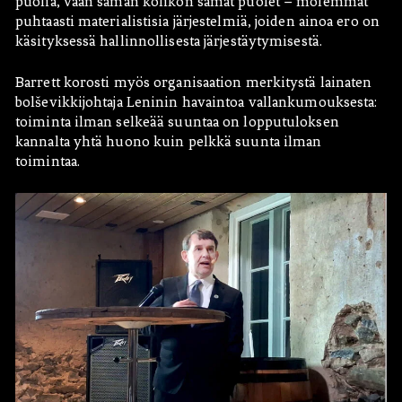
puolia, vaan saman kolikon samat puolet – molemmat
puhtaasti materialistisia järjestelmiä, joiden ainoa ero on
käsityksessä hallinnollisesta järjestäytymisestä.
Barrett korosti myös organisaation merkitystä lainaten
bolševikkijohtaja Leninin havaintoa vallankumouksesta:
toiminta ilman selkeää suuntaa on lopputuloksen
kannalta yhtä huono kuin pelkkä suunta ilman
toimintaa.