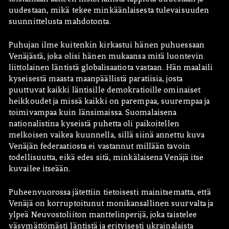
uudestaan, mikä tekee minkäänlaisesta tulevaisuuden
suunnittelusta mahdotonta.
Puhujan ilme kuitenkin kirkastui hänen puhuessaan
Venäjästä, joka olisi hänen mukaansa mitä luontevin
liittolainen läntistä globalisaatiota vastaan. Hän maalaili
kyseisestä maasta maanpäällistä paratiisia, josta
puuttuvat kaikki läntisille demokratioille ominaiset
heikkoudet ja missä kaikki on parempaa, suurempaa ja
toimivampaa kuin länsimaissa. Suomalaisena
nationalistina kyseistä puhetta oli paikoitellen
melkoisen vaikea kuunnella, sillä siinä annettu kuva
Venäjän federaatiosta ei vastannut millään tavoin
todellisuutta, eikä edes sitä, minkälaisena Venäjä itse
kuvailee itseään.
Puheenvuorossa jätettiin tietoisesti mainitsematta, että
Venäjä on korruptoitunut monikansallinen suurvalta ja
ylpeä Neuvostoliiton manttelinperijä, joka taistelee
väsymättömästi läntistä ja erityisesti ukrainalaista