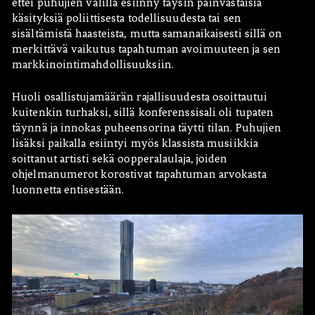
ettei puhujien välillä esiinny täysin päinvastaisia
käsityksiä poliittisesta todellisuudesta tai sen
sisältämistä haasteista, mutta samanaikaisesti sillä on
merkittävä vaikutus tapahtuman avoimuuteen ja sen
markkinointimahdollisuuksiin.
Huoli osallistujamäärän rajallisuudesta osoittautui
kuitenkin turhaksi, sillä konferenssisali oli tupaten
täynnä ja innokas puheensorina täytti tilan. Puhujien
lisäksi paikalla esiintyi myös klassista musiikkia
soittanut artisti sekä oopperalaulaja, joiden
ohjelmanumerot korostivat tapahtuman arvokasta
luonnetta entisestään.