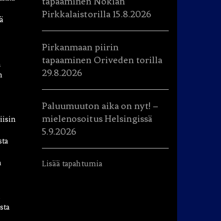
tapaaminen Nokian
Pirkkalaistorilla 15.8.2026
ä
Pirkanmaan piirin
tapaaminen Oriveden torilla
a
29.8.2026
n
Paluumuuton aika on nyt! –
mielenosoitus Helsingissä
iisin
5.9.2026
sta
a
Lisää tapahtumia
sta