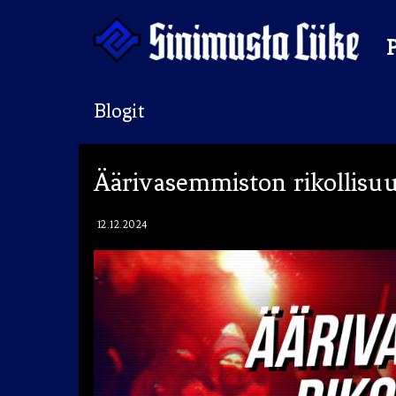
Hyppää
sisältöön
Blogit
Puolue
Äärivasemmiston rikollisuu
Tapahtumat
Vaalit
12.12.2024
Materiaalipankki
Ohjelma
Yhteystiedot
Jäseneksi
Artikkelit
Uutiset
Kauppa