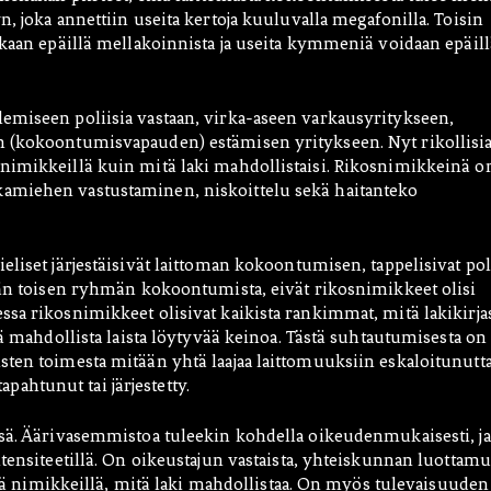
, joka annettiin useita kertoja kuuluvalla megafonilla. Toisin
ukaan epäillä mellakoinnista ja useita kymmeniä voidaan epäill
emiseen poliisia vastaan, virka-aseen varkausyritykseen,
n (kokoontumisvapauden) estämisen yritykseen. Nyt rikollisi
nimikkeillä kuin mitä laki mahdollistaisi. Rikosnimikkeinä o
kamiehen vastustaminen, niskoittelu sekä haitanteko
eliset järjestäisivät laittoman kokoontumisen, tappelisivat pol
mään toisen ryhmän kokoontumista, eivät rikosnimikkeet olisi
sa rikosnimikkeet olisivat kaikista rankimmat, mitä lakikirja
tä mahdollista laista löytyvää keinoa. Tästä suhtautumisesta on
sten toimesta mitään yhtä laajaa laittomuuksiin eskaloitunutt
ahtunut tai järjestetty.
ssä. Äärivasemmistoa tuleekin kohdella oikeudenmukaisesti, ja
ntensiteetillä. On oikeustajun vastaista, yhteiskunnan luottamu
illä nimikkeillä, mitä laki mahdollistaa. On myös tulevaisuuden