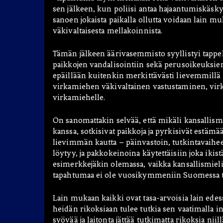
sen jälkeen, kun poliisi antaa hajaantumiskäskyn
sanoen jokaista paikalla ollutta voidaan lain m
väkivaltaisesta mellakoinnista.
Tämän jälkeen äärivasemmisto syyllistyi tappel
paikkojen vandalisointiin sekä perusoikeuksie
epäillään kuitenkin merkittävästi lievemmillä 
virkamiehen väkivaltainen vastustaminen, vir
virkamiehelle.
On sanomattakin selvää, että mikäli kansallismi
kanssa, sotkisivat paikkoja ja pyrkisivät estä
lievimmän kautta – päinvastoin, tutkintavaihees
löytyy, ja pakkokeinoina käytettäisiin joka ikis
esimerkkejäkin olemassa, vaikka kansallismieli
tapahtumaa ei ole vuosikymmeniin Suomessa tap
Lain mukaan kaikki ovat tasa-arvoisia lain ede
heidän rikoksiaan tulee tutkia sen vaatimalla i
syövää ja laitonta jättää tutkimatta rikoksia ni