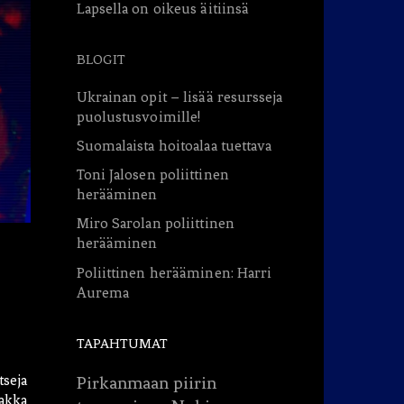
Lapsella on oikeus äitiinsä
BLOGIT
Ukrainan opit – lisää resursseja
puolustusvoimille!
Suomalaista hoitoalaa tuettava
Toni Jalosen poliittinen
herääminen
Miro Sarolan poliittinen
herääminen
Poliittinen herääminen: Harri
Aurema
TAPAHTUMAT
seja
Pirkanmaan piirin
lakka