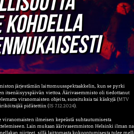
iston järjestämän laittomuusspektaakkelin, kun se pyrki
n itsenäisyyspäivän viettoa. Äärivasemmisto oli tiedottanut
lematta viranomaisten ohjeita, suosituksia tai käskyjä (
MTV
riköitsijää pidätettiin (
IS 7.12.2024
).
viranomaisten ilmeisen kepeästä suhtautumisesta
ttelemiseen. Lain mukaan äärivasemmiston Helsinki ilman nat
ellakan piirteet, sillä laittomasta kokoontumisesta tulee mel