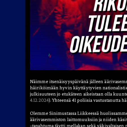
Blogit
Hae:
Näimme itsenäisyyspäivänä jälleen äärivasemm
häiriköimään hyvin käyttäytyvien nationalistie
julkisuuteen jo etukäteen aikeistaan olla kuunte
4.12.2024
). Yhteensä 41 poliisia vastustanutta häi
Olemme Sinimustassa Liikkeessä huolissamme 
äärivasemmiston laittomuuksiin ja niiden käsi
-tapahtuma täytti mellakan sekä väkivaltaisen m