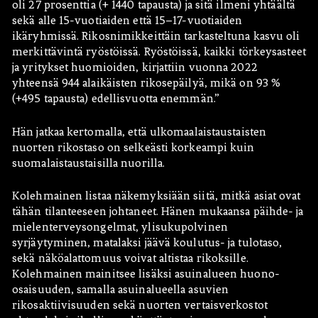
oli 27 prosenttia (+ 1440 tapausta) ja sitä ilmeni yhtäältä
sekä alle 15-vuotiaiden että 15–17-vuotiaiden
ikäryhmissä. Rikosnimikkeittäin tarkasteltuna kasvu oli
merkittävintä ryöstöissä. Ryöstöissä, kaikki törkeysasteet
ja yritykset huomioiden, kirjattiin vuonna 2022
yhteensä 944 alaikäisten rikosepäilyä, mikä on 93 %
(+495 tapausta) edellisvuotta enemmän.”
Hän jatkaa kertomalla, että ulkomaalaistaustaisten
nuorten rikostaso on selkeästi korkeampi kuin
suomalaistaustaisilla nuorilla.
Kolehmainen listaa näkemyksiään siitä, mitkä asiat ovat
tähän tilanteeseen johtaneet. Hänen mukaansa päihde- ja
mielenterveysongelmat, ylisukupolvinen
syrjäytyminen, matalaksi jäävä koulutus- ja tulotaso,
sekä näköalattomuus voivat altistaa rikoksille.
Kolehmainen mainitsee lisäksi asuinalueen huono-
osaisuuden, samalla asuinalueella asuvien
rikosaktiivisuuden sekä nuorten vertaisverkostot