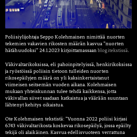
Poliisiylijohtaja Seppo Kolehmainen nimittää nuorten
tekemien vakavien rikosten määrän kasvua ”nuorten
hätähuudoksi” 24.1.2023 kirjoittamassaan
blogitekstissä
.
Hae:
Väkivaltarikoksissa, eli pahoinpitelyissä, henkirikoksissa
ja ryöstöissä poliisin tietoon tulleiden nuorten
rikosepäilyjen määrä on yli kaksinkertaistanut
viimeisen seitsemän vuoden aikana. Kolehmaisen
mukaan yhteiskunnan tulee tehdä kaikkensa, jotta
väkivallan siivet saadaan katkaistua ja väärään suuntaan
lähtenyt kehitys oikaistua.
Ote Kolehmaisen tekstistä: ”Vuonna 2022 poliisi kirjasi
6743 väkivaltarikosta koskevaa rikosepäilyä, jossa epäilty
tekijä oli alaikäinen. Kasvua edellisvuoteen verrattuna