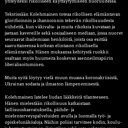
yhteydeksi rikolliseen käyttäytymiseen nuoruudessa.
Tekstissään Kolehmainen toteaa rikollisen elämäntavan
glorifioinnin ja ihannoinnin tekevän rikollisuudesta
viihdettä, kun väkivalta- ja muita rikoksia kuvataan ja
jaetaan kavereille sekä sosiaaliseen mediaan, jossa nuoret
seuraavat ihailemiaan henkilöitä, joista osa esittää
saavuttaneensa korkean elintason rikollisella
elämäntavalla. Hänen mukaansa kehitystä ruokkii
osaltaan myös huumeita koskevan asenneilmapiirin
liberalisoituminen.
Muita syitä löytyy vielä muun muassa koronakriisistä,
Ukrainan sodasta ja ilmaston lämpenemisestä.
Kolehmainen latelee liudan lääkkeitä tilanteeseen.
Hänen mielestään rikollisuus katkaistaan
laillisuuskasvatuksella, päihde- ja
mielenterveyspalveluiden avulla ja luomalla työ- ja
opiskelunäköaloja. Näihin poliisi tarvitsee kodin, koulu-