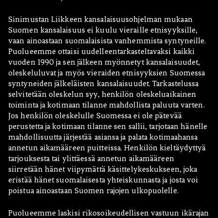
Sinimustan Liikkeen kansalaisuusohjelman mukaan
Suomen kansalaisuus ei kuulu vieraille etnisyyksille,
vaan ainoastaan suomalaisista vanhemmista syntyneille.
Puolueemme ottaisi uudelleentarkasteltavaksi kaikki
vuoden 1990 ja sen jälkeen myönnetyt kansalaisuudet,
oleskeluluvat ja myös vieraiden etnisyyksien Suomessa
syntyneiden jälkeläisten kansalaisuudet. Tarkastelussa
selvitetään oleskelun syy, henkilön oleskeluaikainen
toiminta ja kotimaan tilanne mahdollista paluuta varten.
Jos henkilön oleskelulle Suomessa ei ole pätevää
perustetta ja kotimaan tilanne sen sallii, tarjotaan hänelle
mahdollisuutta järjestää asiansa ja palata kotimaahansa
annetun aikamääreen puitteissa. Henkilön kieltäydyttyä
tarjouksesta tai ylittäessä annetun aikamääreen
siirretään hänet viipymättä käsittelykeskukseen, joka
eristää hänet suomalaisesta yhteiskunnasta ja josta voi
poistua ainoastaan Suomen rajojen ulkopuolelle.
Puolueemme laskisi rikosoikeudellisen vastuun ikärajan