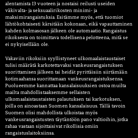
alentamista 13 vuoteen ja nostaisi reilusti useiden
väkivalta- ja seksuaalirikosten minimi- ja
maksimirangaistuksia. Esitämme myös, että tuomiot
lähtökohtaisesti kärsitään kokonaan, eikä vapauttaminen
kahden kolmasosan jälkeen ole automaatio. Rangaistus
rikoksesta on toimittava todellisena pelotteena, mitä se
ei nykyisellään ole.
Vakaviin rikoksiin syyllistyneet ulkomaalaistaustaiset
tulisi määrätä karkotettavaksi vankeusrangaistuksen
suorittamisen jälkeen tai heidät pyrittäisiin siirtämään
kotimaahansa suorittamaan vankeusrangaistuksensa.
Puolueemme kannattaa kansalaisuuksien ostoa muilta
mailta mahdollistaaksemme sellaisten
ulkomaalaistaustaisten palautuksen tai karkotuksen,
joilla on ainoastaan Suomen kansalaisuus. Tällä tavoin
Suomen olisi mahdollista ulkoistaa myös
vankeusrangaistusten täytäntöön pano valtioihin, jotka
rahaa vastaan sijoittaisivat rikollisia omiin
rangaistuslaitoksiinsa.