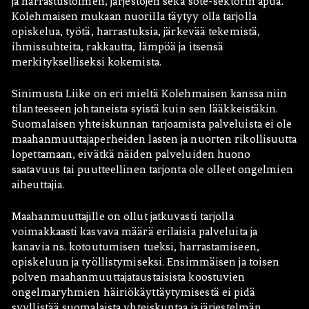
ja harrastustoimen, järjestöjen sekä sote-sektorin apua.
Kolehmaisen mukaan nuorilla täytyy olla tarjolla
opiskelua, työtä, harrastuksia, järkevää tekemistä,
ihmissuhteita, rakkautta, lämpöä ja itsensä
merkitykselliseksi kokemista.
Sinimusta Liike on eri mieltä Kolehmaisen kanssa niin
tilanteeseen johtaneista syistä kuin sen lääkkeistäkin.
Suomalaisen yhteiskunnan tarjoamista palveluista ei ole
maahanmuuttajaperheiden lasten ja nuorten rikollisuutta
lopettamaan, eivätkä näiden palveluiden huono
saatavuus tai puutteellinen tarjonta ole olleet ongelmien
aiheuttajia.
Maahanmuuttajille on ollut jatkuvasti tarjolla
voimakkaasti kasvava määrä erilaisia palveluita ja
kanavia ns. kotoutumisen tueksi, harrastamiseen,
opiskeluun ja työllistymiseksi. Ensimmäisen ja toisen
polven maahanmuuttajataustaisista koostuvien
ongelmaryhmien häiriökäyttäytymisestä ei pidä
syyllistää suomalaista yhteiskuntaa ja järjestelmän