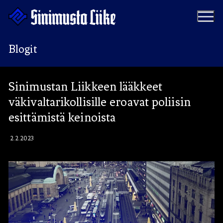
Hyppää
sisältöön
Blogit
Puolue
Sinimustan Liikkeen lääkkeet
väkivaltarikollisille eroavat poliisin
Tapahtumat
Vaalit
esittämistä keinoista
Materiaalipankki
Ohjelma
2.2.2023
Yhteystiedot
Jäseneksi
Artikkelit
Uutiset
Kauppa
Blogit