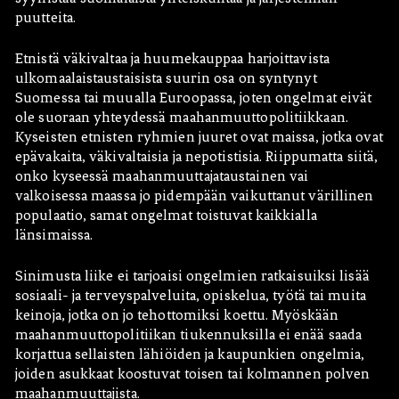
puutteita.
Etnistä väkivaltaa ja huumekauppaa harjoittavista
ulkomaalaistaustaisista suurin osa on syntynyt
Suomessa tai muualla Euroopassa, joten ongelmat eivät
ole suoraan yhteydessä maahanmuuttopolitiikkaan.
Kyseisten etnisten ryhmien juuret ovat maissa, jotka ovat
epävakaita, väkivaltaisia ja nepotistisia. Riippumatta siitä,
onko kyseessä maahanmuuttajataustainen vai
valkoisessa maassa jo pidempään vaikuttanut värillinen
populaatio, samat ongelmat toistuvat kaikkialla
länsimaissa.
Sinimusta liike ei tarjoaisi ongelmien ratkaisuiksi lisää
sosiaali- ja terveyspalveluita, opiskelua, työtä tai muita
keinoja, jotka on jo tehottomiksi koettu. Myöskään
maahanmuuttopolitiikan tiukennuksilla ei enää saada
korjattua sellaisten lähiöiden ja kaupunkien ongelmia,
joiden asukkaat koostuvat toisen tai kolmannen polven
maahanmuuttajista.