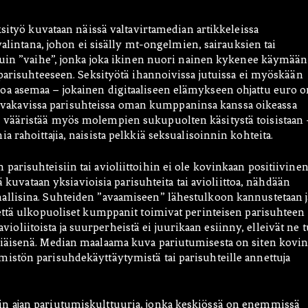
ksityö kuvataan näissä valtavirtamedian artikkeleissa
valintana, johon ei sisälly mt-ongelmien, sairauksien tai
kuin ”vaihe”, jonka joka ikinen nuori nainen kykenee käymään
 parisuhteeseen. Seksityötä ihannoivissa jutuissa ei myöskään
a asemaa – jokainen digitaaliseen elämykseen ohjattu euro o
tää vakavissa parisuhteissa oman kumppaninsa kanssa oikeassa
 vääristää myös molempien sukupuolten käsitystä toisistaan 
 rahoittajia, naisista pelkkiä seksualisoinnin kohteita.
arisuhteisiin tai avioliittoihin ei ole kovinkaan positiivinen
ä kuvataan yksiavioisia parisuhteita tai avioliittoa, nähdään
llisina. Suhteiden ”avaamiseen” lähestulkoon kannustetaan j
että ulkopuoliset kumppanit toimivat perinteisen parisuhteen
 avioliitoista ja suurperheistä ei juurikaan esiinny, elleivät ne t
kiäisenä. Median maalaama kuva pariutumisesta on siten kovi
istön parisuhdekäyttäytymistä tai parisuhteille annettuja
n ajan pariutumiskulttuuria, jonka keskiössä on enemmissä