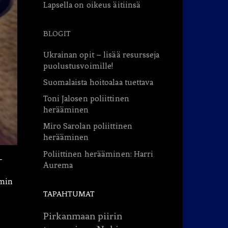
Lapsella on oikeus äitiinsä
BLOGIT
Ukrainan opit – lisää resursseja
puolustusvoimille!
Suomalaista hoitoalaa tuettava
Toni Jalosen poliittinen
herääminen
Miro Sarolan poliittinen
herääminen
Poliittinen herääminen: Harri
-
Aurema
,
mmin
TAPAHTUMAT
Pirkanmaan piirin