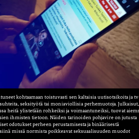
uneet kohtaamaan toistuvasti sen kaltaisia uutisotsikoita ja tv
uhteita, seksityötä tai moniaviollisia perhemuotoja. Julkaisut
joissa heitä ylistetään rohkeiksi ja voimaantuneiksi, tuovat aie
nsien ihmisten tietoon. Näiden tarinoiden pohjavire on jutusta
set odotukset perheen perustamisesta ja binäärisestä
, siinä missä normista poikkeavat seksuaalisuuden muodot