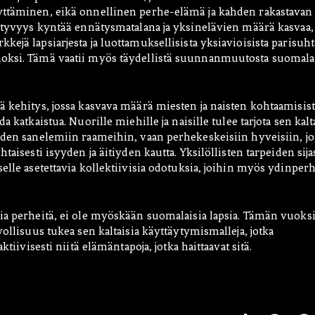
dyttäminen, eikä onnellinen perhe-elämä ja kahden rakastavan
syntyvyys kyntää ennätysmatalana ja yksinelävien määrä kasvaa,
ejä lapsiarjesta ja luottamuksellisista yksiavioisista parisuht
noksi. Tämä vaatii myös täydellistä suunnanmuutosta suomala
ä kehitys, jossa kasvava määrä miesten ja naisten kohtaamisist
 katkaistua. Nuorille miehille ja naisille tulee tarjota sen kalt
uuden sanelemiin raameihin, vaan perhekeskeisiin hyveisiin, jo
taisesti isyyden ja äitiyden kautta. Yksilöllisten tarpeiden sija
selle asetettavia kollektiivisia odotuksia, joihin myös ydinper
sia perheitä, ei ole myöskään suomalaisia lapsia. Tämän vuoks
vollisuus tukea sen kaltaisia käyttäytymismalleja, jotka
ktiivisesti niitä elämäntapoja, jotka haittaavat sitä.