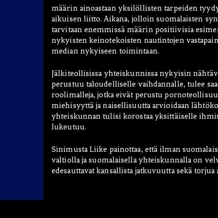
määrin ainoastaan yksilöllisten tarpeiden tyy
aikuisen liitto. Aikana, jolloin suomalaisten 
tarvitaan enemmissä määrin positiivisia esimerkk
nykyisten keinotekoisten nautintojen vastapai
median nykyiseen toimintaan.
Jälkiteollisissa yhteiskunnissa nykyisin nähtäv
perustuu taloudelliselle vaihdannalle, tulee saada
roolimalleja, jotka eivät perustu pornoteollis
miehisyyttä ja naisellisuutta arvioidaan lähtökoh
yhteiskunnan tulisi korostaa yksittäiselle ihmi
lukeutuu.
Sinimusta Liike painottaa, että ilman suomalai
valtiolla ja suomalaisella yhteiskunnalla on vel
edesauttavat kansallista jatkuvuutta sekä torjua a