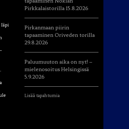
tapaaminen Nokian
Pirkkalaistorilla 15.8.2026
 läpi
Pirkanmaan piirin
tapaaminen Oriveden torilla
n
29.8.2026
–
Paluumuuton aika on nyt! –
mielenosoitus Helsingissä
.
5.9.2026
a
ule
Lisää tapahtumia
n