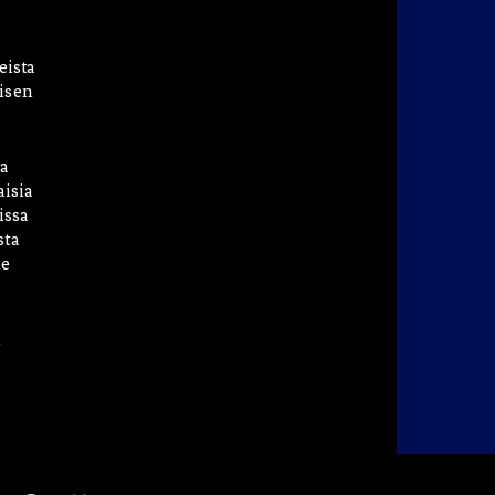
eista
isen
a
aisia
issa
sta
he
i