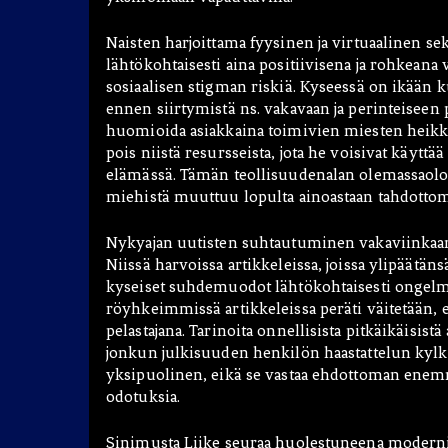
Naisten harjoittama fyysinen ja virtuaalinen se
lähtökohtaisesti aina positiivisena ja rohkeana 
sosiaalisen stigman riskiä. Kyseessä on ikään 
ennen siirtymistä ns. vakavaan ja perinteiseen
huomioida asiakkaina toimivien miesten heikko
pois niistä resursseista, jota he voisivat käyt
elämässä. Tämän teollisuudenalan olemassaolo
miehistä muuttuu lopulta ainoastaan tahdottomia
Nykyajan uutisten suhtautuminen vakaviinkaan p
Niissä harvoissa artikkeleissa, joissa ylipäätäns
kyseiset suhdemuodot lähtökohtaisesti ongelma
röyhkeimmissä artikkeleissa peräti väitetään, 
pelastajana. Tarinoita onnellisista pitkäikäisistä
jonkun julkisuuden henkilön haastattelun kyl
yksipuolinen, eikä se vastaa ehdottoman enemm
odotuksia.
Sinimusta Liike seuraa huolestuneena moderni