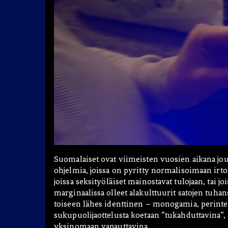
Blogit
Hae:
Suomalaiset ovat viimeisten vuosien aikana jout
ohjelmia, joissa on pyritty normalisoimaan irtos
joissa seksityöläiset mainostavat tulojaan, tai 
marginaalissa olleet alakulttuurit satojen tuha
toiseen lähes identtinen – monogamia, perintei
sukupuolijaottelusta koetaan ”tukahduttavina”
yksinomaan vapauttavina.