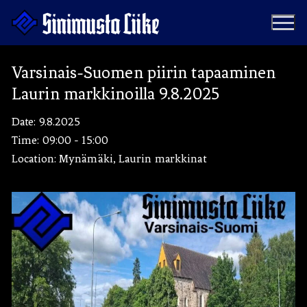
Hyppää
sisältöön
Varsinais-Suomen piirin tapaaminen
Laurin markkinoilla 9.8.2025
Puolue
Date:
9.8.2025
Tapahtumat
Vaalit
Time:
09:00 - 15:00
Location:
Mynämäki, Laurin markkinat
Materiaalipankki
Ohjelma
Yhteystiedot
Jäseneksi
Artikkelit
Uutiset
Kauppa
Blogit