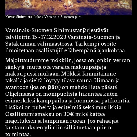
Kuva: Sinimusta Liike / Varsinais-Suomen piiri.
Varsinais-Suomen Sinimustat järjestävät
talvileirin 15 -17.12.2023 Varsinais-Suomen ja
Satakunnan välimaastossa. Tarkempi osoite
ilmoitetaan osallistujille lähempänä ajankohtaa.
Majoittaudumme mökkiin, jossa on jonkin verran
Hae:
sänkyjä, mutta ota varalta makuupatja ja
makuupussi mukaan. Mökkiä lämmitämme
takalla ja sieltä löytyy tilava sauna. Uimaan ja
avantoon (jos on jäätä) on mahdollista päästä.
Ohjelmassa on monipuolista liikuntaa kuten
esimerkiksi kamppailua ja luonnossa patikointia.
Lisäksi on puheita ja esitelmiä sekä musiikkia.
Osallistumismaksu on 30€ mikä kattaa
majoituksen ja lämpimän ruoan. Jos rahaa jää
kustannuksien yli niin sillä tuetaan piirin
toimintaa.