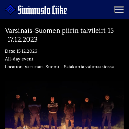
Hyppää
sisältöön
Varsinais-Suomen piirin talvileiri 15
-17.12.2023
Puolue
Date:
15.12.2023
Tapahtumat
Vaalit
All-day event
Location:
Varsinais-Suomi - Satakunta välimaastossa
Materiaalipankki
Ohjelma
Yhteystiedot
Jäseneksi
Artikkelit
Uutiset
Kauppa
Blogit