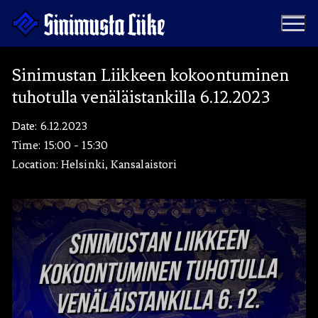
Hyppää
sisältöön
Sinimustan Liikkeen kokoontuminen
tuhotulla venäläistankilla 6.12.2023
Puolue
Date:
6.12.2023
Tapahtumat
Vaalit
Time:
15:00 - 15:30
Location:
Helsinki, Kansalaistori
Materiaalipankki
Ohjelma
Yhteystiedot
Jäseneksi
Artikkelit
Uutiset
Kauppa
Blogit