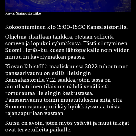
Kuva: Sinimusta Liike.
Kokoontuminen klo 15:00-15:30 Kansalaistorilla.
Ohjelma: ihaillaan tankkia, otetaan selfieitä
someen ja lopuksi ryhmäkuva. Tästä siirtyminen
Suomi Herää-kulkueen lähtöpaikalle noin viiden
minuutin kävelymatkan päässä.
Hae:
Kiovan lähistöllä maaliskuussa 2022 tuhoutunut
panssarivaunu on esillä Helsingin
Kansalaistorilla 7.12. saakka, joten tässä on
ainutlaatuinen tilaisuus nähdä venäläistä
romurautaa Helsingin keskustassa.
Panssarivaunu toimii muistutuksena siitä, että
Suomen rajanaapuri käy hyökkäyssotaa toista
rajanaapuriaan vastaan.
Kutsu on avoin, joten myös ystävät ja muut tukijat
ovat tervetulleita paikalle.