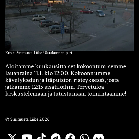
Kuva: Sinimusta Liike / Satakunnan piiri.
Hae:
Aloitamme kuukausittaiset kokoontumisemme
lauantaina 11.1. klo 12:00. Kokoonnumme
kävelykadun ja Itäpuiston risteyksessä, josta
jatkamme 12:15 sisätiloihin. Tervetuloa
keskustelemaan ja tutustumaan toimintaamme!
© Sinimusta Liike 2026