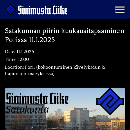
Hyppää
sisältöön
Satakunnan piirin kuukausitapaaminen
Porissa 11.1.2025
Puolue
Date:
11.1.2025
Tapahtumat
Vaalit
Time:
12:00
Location:
Pori, (kokoontuminen kävelykadun ja
Materiaalipankki
Itäpuiston risteyksessä)
Ohjelma
Yhteystiedot
Jäseneksi
Artikkelit
Uutiset
Kauppa
Blogit