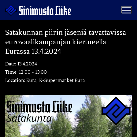
Hyppää
sisältöön
Satakunnan piirin jäseniä tavattavissa
eurovaalikampanjan kiertueella
Puolue
Eurassa 13.4.2024
Tapahtumat
Vaalit
Date:
13.4.2024
Time:
12:00 - 13:00
Materiaalipankki
Ohjelma
Location:
Eura, K-Supermarket Eura
Yhteystiedot
Jäseneksi
Artikkelit
Uutiset
Kauppa
Blogit