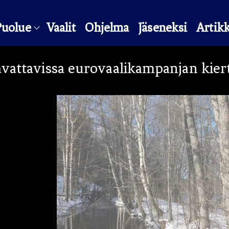
Puolue
Vaalit
Ohjelma
Jäseneksi
Artikk
avattavissa eurovaalikampanjan kiert