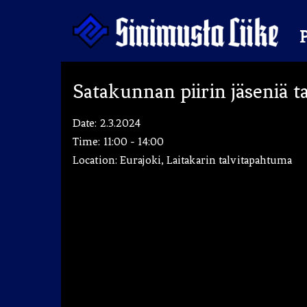
Hyppää
sisältöön
Satakunnan piirin jäseniä t
Puolue
Date:
2.3.2024
Time:
11:00 - 14:00
Tapahtumat
Vaalit
Location:
Eurajoki, Laitakarin talvitapahtuma
Materiaalipankki
Ohjelma
Yhteystiedot
Jäseneksi
Artikkelit
Uutiset
Kauppa