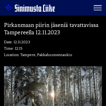
Hyppää
sisältöön
Pirkanmaan piirin jäseniä tavattavissa
Tampereella 12.11.2023
Puolue
Date:
12.11.2023
Tapahtumat
Vaalit
Time:
12:15
Location:
Tampere, Pakkahuoneenaukio
Materiaalipankki
Ohjelma
Yhteystiedot
Jäseneksi
Artikkelit
Uutiset
Kauppa
Blogit