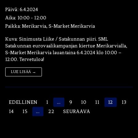
Päivä:
6.4.2024
Aika:
10:00 - 12:00
Paikka:
Merikarvia, S-Market Merikarvia
Kuva: Sinimusta Liike / Satakunnan piiri. SML
Satakunnan eurovaalikampanjan kiertue Merikarvialla,
S-Market Merikarvia lauantaina 6.4.2024 klo 10:00 –
12:00. Tervetuloa!
LUE LISÄÄ →
Artikkelien
EDELLINEN
1
…
9
10
11
12
13
sivutus
14
15
…
22
SEURAAVA