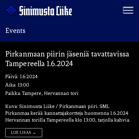
Hyppää
sisältöön
Events
Puolue
Pirkanmaan piirin jäseniä tavattavissa
Tampereella 1.6.2024
Tapahtumat
Vaalit
Materiaalipankki
Päivä:
1.6.2024
Ohjelma
Aika:
13:00
Yhteystiedot
Paikka:
Tampere, Hervannan tori
Jäseneksi
Kuva: Sinimusta Liike / Pirkanmaan piiri. SML
Artikkelit
Pirkanmaa kerää kannattajakortteja huomenna 1.6.2024
Hervannan torilla Tampereella klo 13:00, tarjolla kahvia.
Uutiset
Kauppa
LUE LISÄÄ →
Blogit