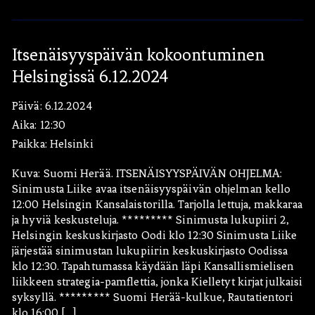
Itsenäisyyspäivän kokoontuminen
Helsingissä 6.12.2024
Päivä:
6.12.2024
Aika:
12:30
Paikka:
Helsinki
Hae:
Kuva: Suomi Herää. ITSENÄISYYSPÄIVÄN OHJELMA:
Sinimusta Liike avaa itsenäisyyspäivän ohjelman kello
12:00 Helsingin Kansalaistorilla. Tarjolla lettuja, makkaraa
ja hyviä keskusteluja. ********* Sinimusta lukupiiri 2,
Helsingin keskuskirjasto Oodi klo 12:30 Sinimusta Liike
järjestää sinimustan lukupiirin keskuskirjasto Oodissa
klo 12:30. Tapahtumassa käydään läpi Kansallismielisen
liikkeen strategia-pamflettia, jonka Kielletyt kirjat julkaisi
syksyllä. ********* Suomi Herää-kulkue, Rautatientori
klo 16:00 […]